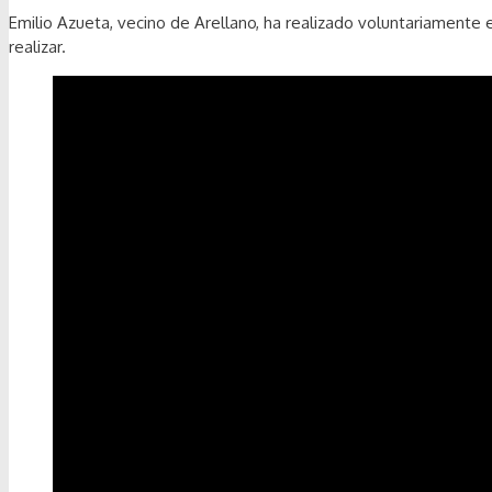
Emilio Azueta, vecino de Arellano, ha realizado voluntariamente
realizar.