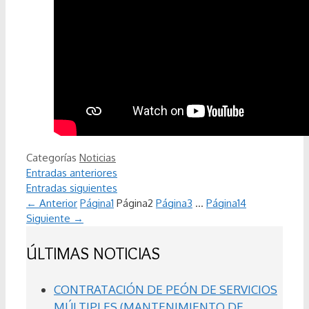
Categorías
Noticias
Entradas anteriores
Entradas siguientes
←
Anterior
Página
1
Página
2
Página
3
…
Página
14
Siguiente
→
ÚLTIMAS NOTICIAS
CONTRATACIÓN DE PEÓN DE SERVICIOS
MÚLTIPLES (MANTENIMIENTO DE