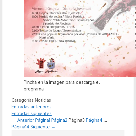
Pincha en la imagen para descarga el
programa
Categorías
Noticias
Entradas anteriores
Entradas siguientes
←
Anterior
Página
1
Página
2
Página
3
Página
4
…
Página
14
Siguiente
→